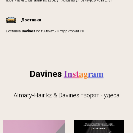
посетить наш магазин по адресу г.Алматы ул.Байтурсынова 27/1
Доставка
Доставка
Davines
по г.Алматы и территории РК
In
st
ag
ram
Davines
Almaty-Hair.kz & Davines творят чудеса