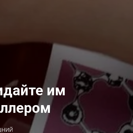
идайте им
иллером
шний