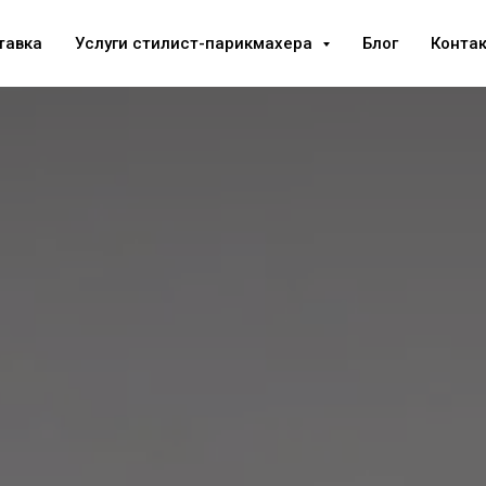
тавка
Услуги стилист-парикмахера
Блог
Конта