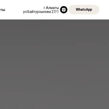
г.Алматы
кты
WhatsApp
ул.Байтурсынова 27/1