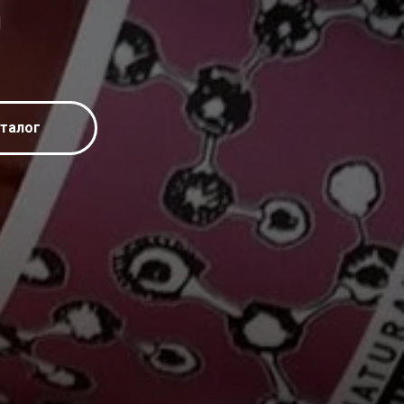
и
талог