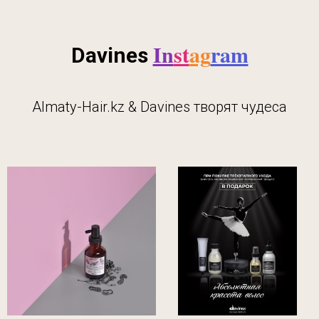
In
st
ag
ram
Davines
Almaty-Hair.kz & Davines творят чудеса