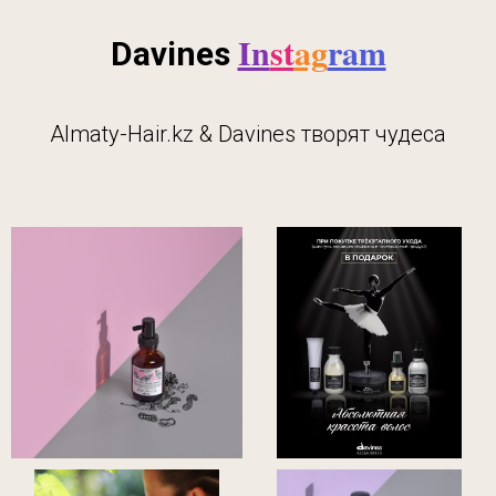
In
st
ag
ram
Davines
Almaty-Hair.kz & Davines творят чудеса