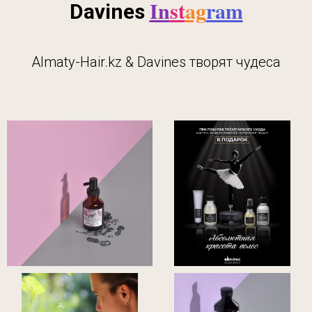
In
st
ag
ram
Davines
Almaty-Hair.kz & Davines творят чудеса