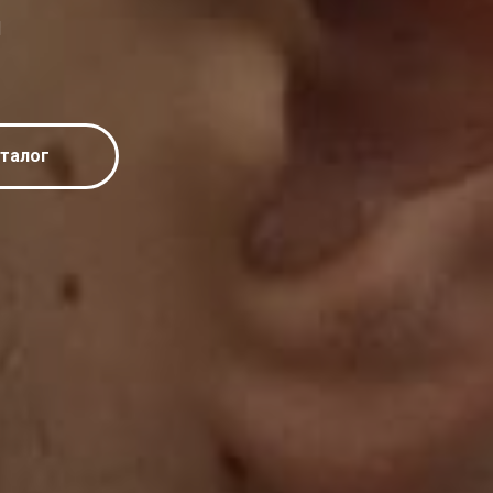
и
талог