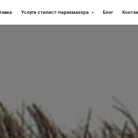
тавка
Услуги стилист-парикмахера
Блог
Конта