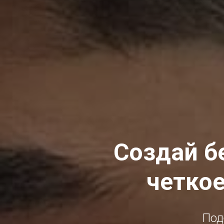
Создай б
четкое
Под