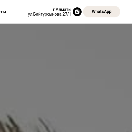
г.Алматы
кты
WhatsApp
ул.Байтурсынова 27/1