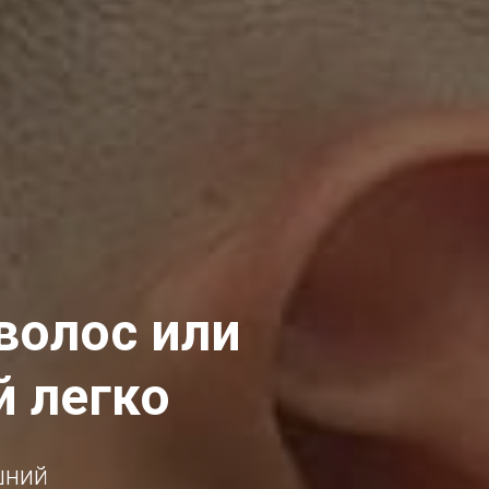
волос или
й легко
шний