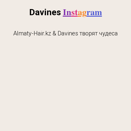
In
st
ag
ram
Davines
Almaty-Hair.kz & Davines творят чудеса