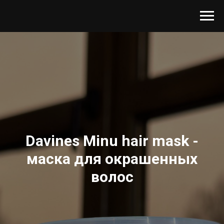
Davines Minu hair mask -
маска для окрашенных
волос