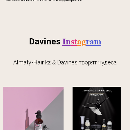
In
st
ag
ram
Davines
Almaty-Hair.kz & Davines творят чудеса