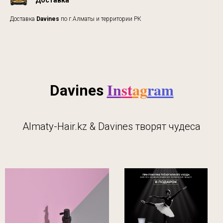
Доставка
Доставка
Davines
по г.Алматы и территории РК
In
st
ag
ram
Davines
Almaty-Hair.kz & Davines творят чудеса