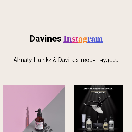
In
st
ag
ram
Davines
Almaty-Hair.kz & Davines творят чудеса