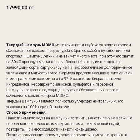
17990,00
тг.
КУПИТЬ
Твердый шампунь MOMO
мягко очищает и глубоко увлажняет сухие и
обезвоженные волосы. Продукт удобно брать с собой в путешествия или
спортзал – шампунь легкий и не займет много места, при этом его хватит
на 30-40 процедур мытья головы. Основной ингредиент – экстракт
желтой дыни сорта Картуккьяру из Пачеко обеспечивает долговременное
увлажнение и мягкость волос. Формула продукта насыщена витаминами
и минеральными солями, она на 97 % состоит из биоразлагаемых
ингредиентов, не содержит силиконов, сульфатов и парабенов.
Шампунь прекрасно подходит для сухих и обезвоженных волос и
сочетается с кондиционером MOMO.
Твердый шампунь является полностью углеродно-нейтральным, его
упаковка на 100% перерабатываемая.
Способ применения:
Нанести немного воды на шампунь и вспенить, нанести пену на влажные
волосы мягкими массажными движениями, смыть теплой водой,
повторить. При необходимости нанести кондиционер.
После использования рекомендуется просушить шампунь и хранить в