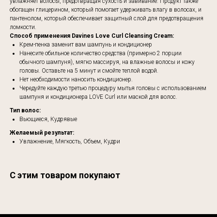
увлажняет волосы, предотвращая сухость и завивание. Продукт также
обогащен глицерином, который помогает удерживать влагу в волосах, и
пантенолом, который обеспечивает защитный слой для предотвращения
ломкости.
Способ применения Davines Love Curl Cleansing Cream:
Крем-пенка заменит вам шампунь и кондиционер
Нанесите обильное количество средства (примерно 2 порции
обычного шампуня), мягко массируя, на влажные волосы и кожу
головы. Оставьте на 5 минут и смойте теплой водой.
Нет необходимости наносить кондиционер.
Чередуйте каждую третью процедуру мытья головы с использованием
шампуня и кондиционера LOVE Curl или маской для волос.
Тип волос:
Вьющиеся, Кудрявые
Желаемый результат:
Увлажнение, Мягкость, Объем, Кудри
С этим товаром покупают