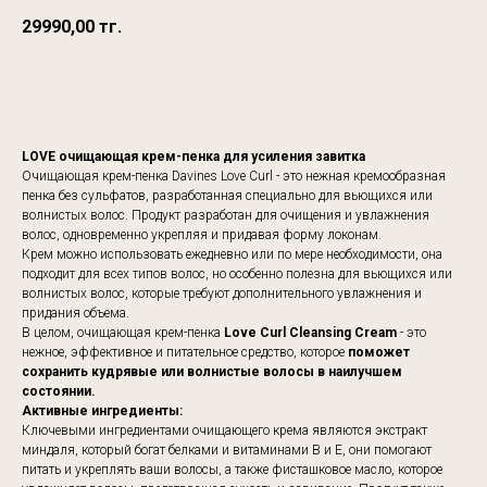
29990,00
тг.
КУПИТЬ
LOVE очищающая крем-пенка для усиления завитка
Очищающая крем-пенка Davines Love Curl - это нежная кремообразная
пенка без сульфатов, разработанная специально для вьющихся или
волнистых волос. Продукт разработан для очищения и увлажнения
волос, одновременно укрепляя и придавая форму локонам.
Крем можно использовать ежедневно или по мере необходимости, она
подходит для всех типов волос, но особенно полезна для вьющихся или
волнистых волос, которые требуют дополнительного увлажнения и
придания объема.
В целом, очищающая крем-пенка
Love Curl Cleansing Cream
- это
нежное, эффективное и питательное средство, которое
поможет
сохранить кудрявые или волнистые волосы в наилучшем
состоянии.
Активные ингредиенты:
Ключевыми ингредиентами очищающего крема являются экстракт
миндаля, который богат белками и витаминами B и E, они помогают
питать и укреплять ваши волосы, а также фисташковое масло, которое