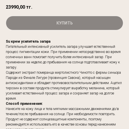
23990,00
тг.
КУПИТЬ
Su крем усилитель загара
Питательный интенсивный усилитель загара улучшает естественный
процесс пигментации кожи. При применении непосредственно во время
солнечных ванн помогает получить более интенсивный загар. При
применении за неделю до пребывания на солнце подготавливает кожу к
загару.
Содержит экстракт померанца миртолистного Чинотто с фермы синьора
Пароди из Финале Лигуре (провинция Савона), который насыщен
антиоксидантами и обладает противовоспалительным действием. Ацетил
тирозин в составе продукта стимулирует выработку меланина, который
усиливает естественный процесс загара и сохраняет загар на долгое
время.
Способ применения:
Нанесите на кожу лица и тела мягкими массажными движениями до/в
течение/после пребывания на солнце. При необходимости повторить.
Продукт не содержит солнцезащитные компоненты, поэтому
рекомендуется использовать его в качестве основы перед нанесением