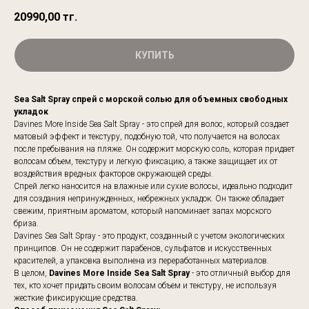
20990,00
тг.
КУПИТЬ
Sea Salt Spray спрей с морской солью для объемных свободных
укладок
Davines More Inside Sea Salt Spray - это спрей для волос, который создает
матовый эффект и текстуру, подобную той, что получается на волосах
после пребывания на пляже. Он содержит морскую соль, которая придает
волосам объем, текстуру и легкую фиксацию, а также защищает их от
воздействия вредных факторов окружающей среды.
Спрей легко наносится на влажные или сухие волосы, идеально подходит
для создания непринужденных, небрежных укладок. Он также обладает
свежим, приятным ароматом, который напоминает запах морского
бриза.
Davines Sea Salt Spray - это продукт, созданный с учетом экологических
принципов. Он не содержит парабенов, сульфатов и искусственных
красителей, а упаковка выполнена из переработанных материалов.
В целом,
Davines More Inside Sea Salt Spray
- это отличный выбор для
тех, кто хочет придать своим волосам объем и текстуру, не используя
жесткие фиксирующие средства.