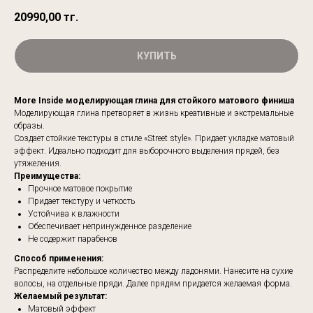
20990,00
тг.
КУПИТЬ
More Inside моделирующая глина для стойкого матового финиша
Моделирующая глина претворяет в жизнь креативные и экстремальные
образы.
Создает стойкие текстуры в стиле «Street style». Придает укладке матовый
эффект. Идеально подходит для выборочного выделения прядей, без
утяжеления.
Преимущества:
Прочное матовое покрытие
Придает текстуру и четкость
Устойчива к влажности
Обеспечивает непринужденное разделение
Не содержит парабенов
Способ применения:
Распределите небольшое количество между ладонями. Нанесите на сухие
волосы, на отдельные пряди. Далее прядям придается желаемая форма.
Желаемый результат:
Матовый эффект