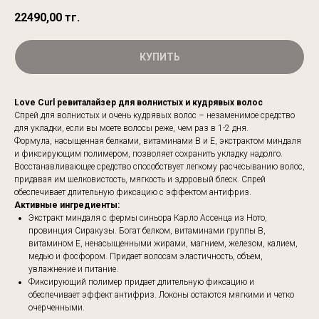
22490,00
тг.
КУПИТЬ
Love Curl ревиталайзер для волнистых и кудрявых волос
Спрей для волнистых и очень кудрявых волос – незаменимое средство
для укладки, если вы моете волосы реже, чем раз в 1-2 дня.
Формула, насыщенная белками, витаминами B и E, экстрактом миндаля
и фиксирующим полимером, позволяет сохранить укладку надолго.
Восстанавливающее средство способствует легкому расчесыванию волос,
придавая им шелковистость, мягкость и здоровый блеск. Спрей
обеспечивает длительную фиксацию с эффектом антифриз.
Активные ингредиенты:
Экстракт миндаля с фермы синьора Карло Ассенца из Ното,
провинция Сиракузы. Богат белком, витаминами группы В,
витамином Е, ненасыщенными жирами, магнием, железом, калием,
медью и фосфором. Придает волосам эластичность, объем,
увлажнение и питание.
Фиксирующий полимер придает длительную фиксацию и
обеспечивает эффект антифриз. Локоны остаются мягкими и четко
очерченными.