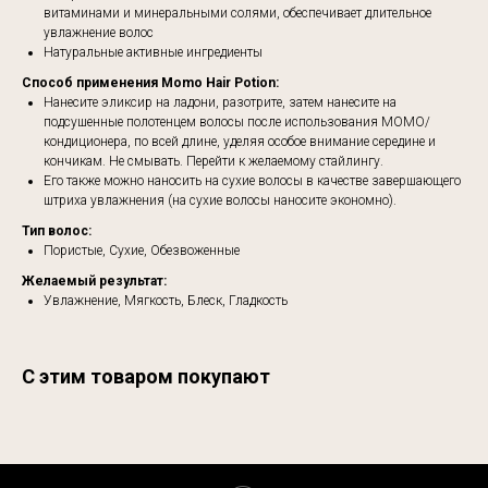
витаминами и минеральными солями, обеспечивает длительное
увлажнение волос
Натуральные активные ингредиенты
Способ применения Momo Hair Potion:
Нанесите эликсир на ладони, разотрите, затем нанесите на
подсушенные полотенцем волосы после использования MOMO/
кондиционера, по всей длине, уделяя особое внимание середине и
кончикам. Не смывать. Перейти к желаемому стайлингу.
Его также можно наносить на сухие волосы в качестве завершающего
штриха увлажнения (на сухие волосы наносите экономно).
Тип волос:
Пористые, Сухие, Обезвоженные
Желаемый результат:
Увлажнение, Мягкость, Блеск, Гладкость
С этим товаром покупают