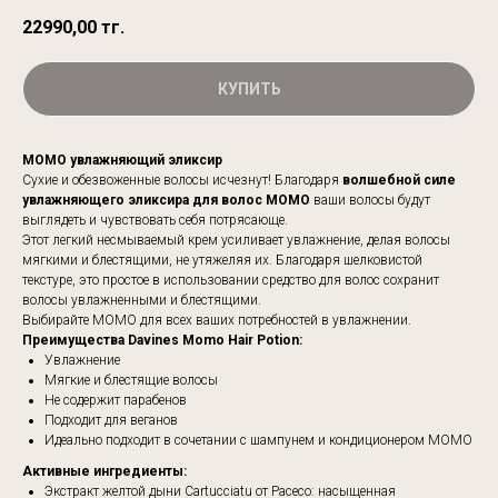
22990,00
тг.
КУПИТЬ
MOMO увлажняющий эликсир
Сухие и обезвоженные волосы исчезнут! Благодаря
волшебной силе
увлажняющего эликсира для волос MOMO
ваши волосы будут
выглядеть и чувствовать себя потрясающе.
Этот легкий несмываемый крем усиливает увлажнение, делая волосы
мягкими и блестящими, не утяжеляя их. Благодаря шелковистой
текстуре, это простое в использовании средство для волос сохранит
волосы увлажненными и блестящими.
Выбирайте MOMO для всех ваших потребностей в увлажнении.
Преимущества Davines Momo Hair Potion:
Увлажнение
Мягкие и блестящие волосы
Не содержит парабенов
Подходит для веганов
Идеально подходит в сочетании с шампунем и кондиционером MOMO
Активные ингредиенты:
Экстракт желтой дыни Cartucciatu от Paceco: насыщенная