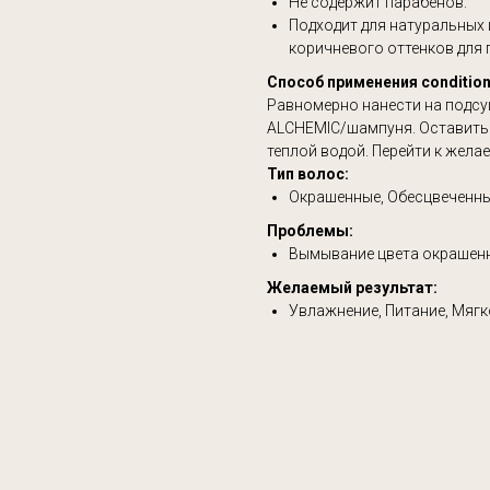
Не содержит парабенов.
Подходит для натуральных 
коричневого оттенков для 
Способ применения conditione
Равномерно нанести на подс
ALCHEMIC/шампуня. Оставить 
теплой водой. Перейти к жела
Тип волос:
Окрашенные, Обесцвеченн
Проблемы:
Вымывание цвета окрашен
Желаемый результат:
Увлажнение, Питание, Мягк