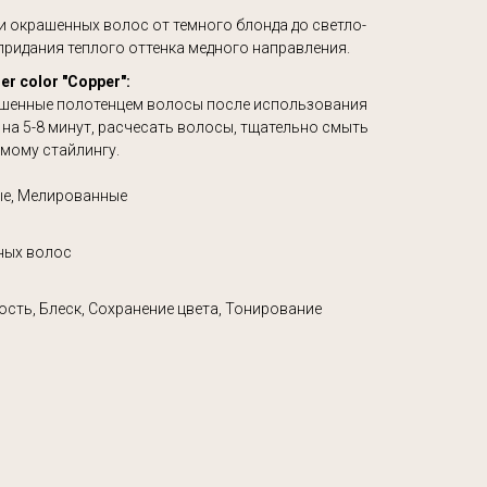
и окрашенных волос от темного блонда до светло-
придания теплого оттенка медного направления.
r color "Copper":
ушенные полотенцем волосы после использования
на 5-8 минут, расчесать волосы, тщательно смыть
емому стайлингу.
ые, Мелированные
ных волос
ость, Блеск, Сохранение цвета, Тонирование