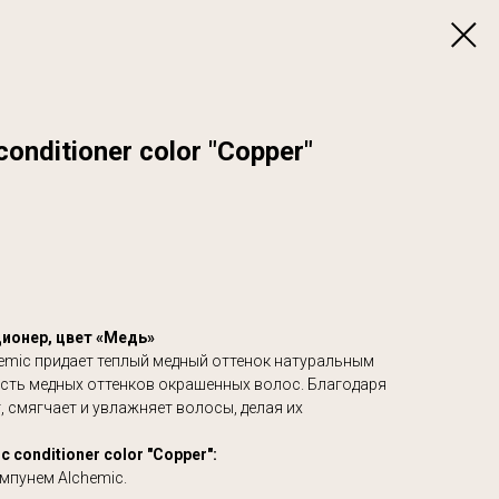
onditioner color "Copper"
ионер, цвет «Медь»
emic придает теплый медный оттенок натуральным
сть медных оттенков окрашенных волос. Благодаря
 смягчает и увлажняет волосы, делая их
 conditioner color "Copper":
мпунем Alchemic.